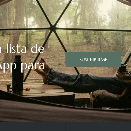
 lista de
SUSCRIBIRME
App para