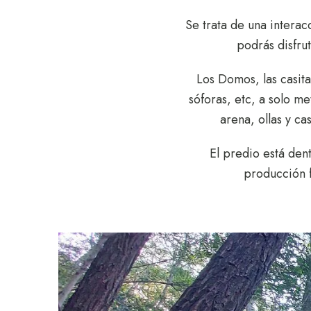
Se trata de una interac
podrás disfru
Los Domos, las casita
sóforas, etc, a solo me
arena, ollas y ca
El predio está de
producción f