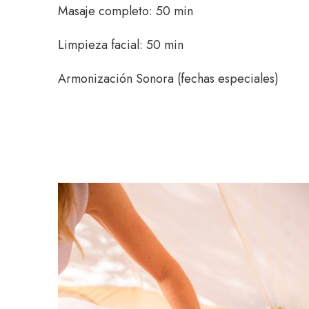
Masaje completo: 50 min
Limpieza facial: 50 min
Armonización Sonora (fechas especiales)